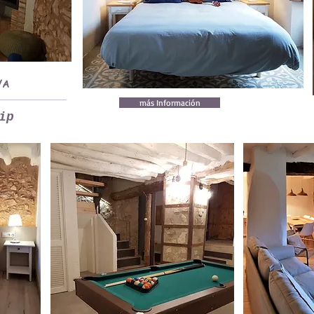
YA
más Información
ip